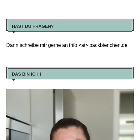
HAST DU FRAGEN?
Dann schreibe mir gerne an info <at> backbienchen.de
DAS BIN ICH !