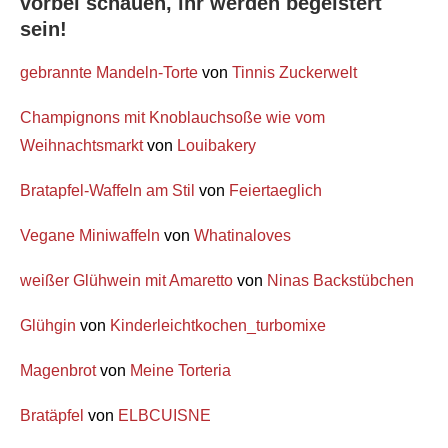
vorbei schauen, ihr werden begeistert
sein!
gebrannte Mandeln-Torte
von
Tinnis Zuckerwelt
Champignons mit Knoblauchsoße wie vom
Weihnachtsmarkt
von
Louibakery
Bratapfel-Waffeln am Stil
von
Feiertaeglich
Vegane Miniwaffeln
von
Whatinaloves
weißer Glühwein mit Amaretto
von
Ninas Backstübchen
Glühgin
von
Kinderleichtkochen_turbomixe
Magenbrot
von
Meine Torteria
Bratäpfel
von
ELBCUISNE