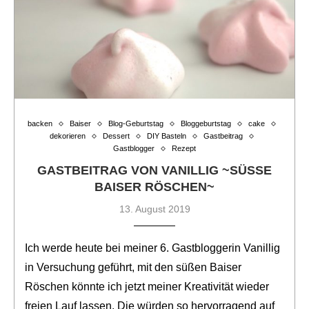
backen
Baiser
Blog-Geburtstag
Bloggeburtstag
cake
dekorieren
Dessert
DIY Basteln
Gastbeitrag
Gastblogger
Rezept
GASTBEITRAG VON VANILLIG ~SÜSSE B
AISER RÖSCHEN~
13. August 2019
Ich werde heute bei meiner 6. Gastbloggerin Vanillig
in Versuchung geführt, mit den süßen Baiser
Röschen könnte ich jetzt meiner Kreativität wieder
freien Lauf lassen. Die würden so hervorragend auf