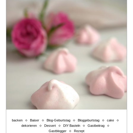
backen
Baiser
Blog-Geburtstag
Bloggeburtstag
cake
dekorieren
Dessert
DIY Basteln
Gastbeitrag
Gastblogger
Rezept