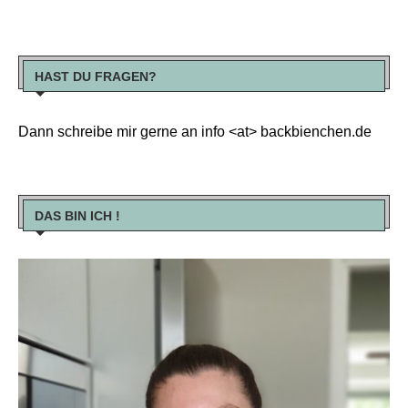
HAST DU FRAGEN?
Dann schreibe mir gerne an info <at> backbienchen.de
DAS BIN ICH !