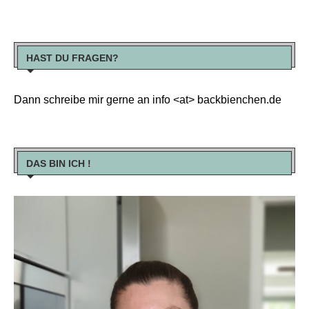
HAST DU FRAGEN?
Dann schreibe mir gerne an info <at> backbienchen.de
DAS BIN ICH !