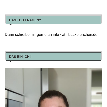
HAST DU FRAGEN?
Dann schreibe mir gerne an info <at> backbienchen.de
DAS BIN ICH !