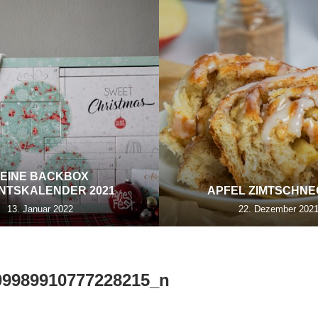
EINE BACKBOX
NTSKALENDER 2021
APFEL ZIMTSCHN
13. Januar 2022
22. Dezember 202
09989910777228215_n