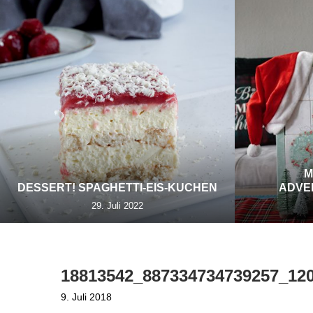
M
DESSERT! SPAGHETTI-EIS-KUCHEN
ADVE
29. Juli 2022
18813542_887334734739257_12
9. Juli 2018