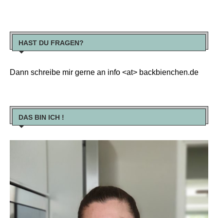
HAST DU FRAGEN?
Dann schreibe mir gerne an info <at> backbienchen.de
DAS BIN ICH !