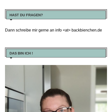
HAST DU FRAGEN?
Dann schreibe mir gerne an info <at> backbienchen.de
DAS BIN ICH !