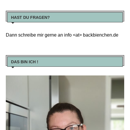
HAST DU FRAGEN?
Dann schreibe mir gerne an info <at> backbienchen.de
DAS BIN ICH !