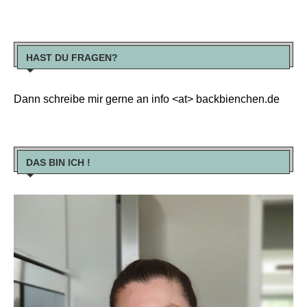
HAST DU FRAGEN?
Dann schreibe mir gerne an info <at> backbienchen.de
DAS BIN ICH !