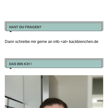
HAST DU FRAGEN?
Dann schreibe mir gerne an info <at> backbienchen.de
DAS BIN ICH !