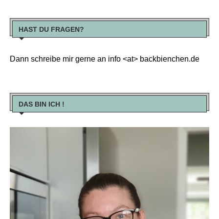
HAST DU FRAGEN?
Dann schreibe mir gerne an info <at> backbienchen.de
DAS BIN ICH !