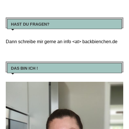
HAST DU FRAGEN?
Dann schreibe mir gerne an info <at> backbienchen.de
DAS BIN ICH !