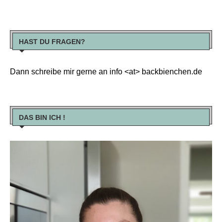
HAST DU FRAGEN?
Dann schreibe mir gerne an info <at> backbienchen.de
DAS BIN ICH !