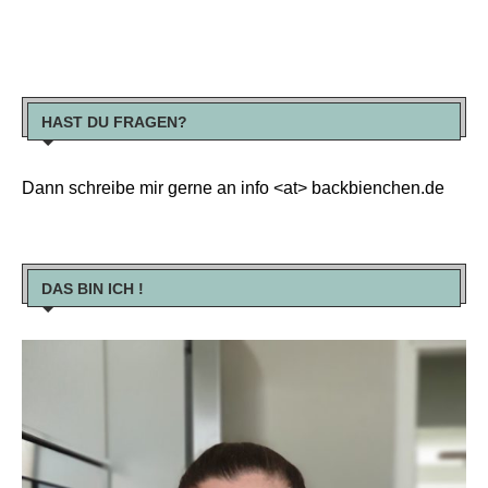
HAST DU FRAGEN?
Dann schreibe mir gerne an info <at> backbienchen.de
DAS BIN ICH !