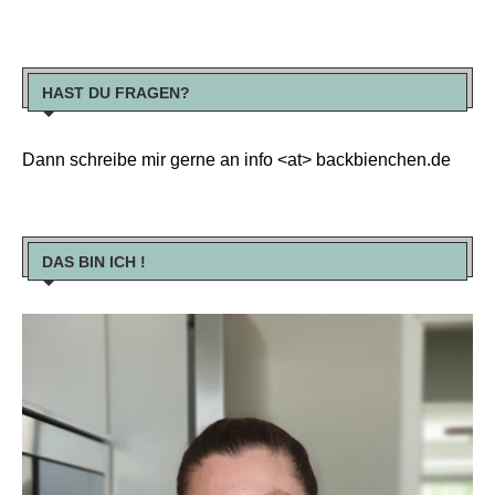
HAST DU FRAGEN?
Dann schreibe mir gerne an info <at> backbienchen.de
DAS BIN ICH !