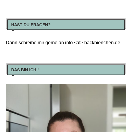
HAST DU FRAGEN?
Dann schreibe mir gerne an info <at> backbienchen.de
DAS BIN ICH !