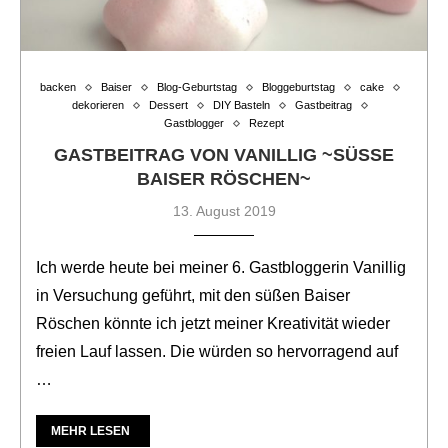
backen
Baiser
Blog-Geburtstag
Bloggeburtstag
cake
dekorieren
Dessert
DIY Basteln
Gastbeitrag
Gastblogger
Rezept
GASTBEITRAG VON VANILLIG ~SÜSSE B
AISER RÖSCHEN~
13. August 2019
Ich werde heute bei meiner 6. Gastbloggerin Vanillig
in Versuchung geführt, mit den süßen Baiser
Röschen könnte ich jetzt meiner Kreativität wieder
freien Lauf lassen. Die würden so hervorragend auf
…
MEHR LESEN