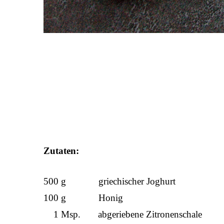
Zutaten:
500 g griechischer Joghurt
100 g Honig
1 Msp. abgeriebene Zitronenschale