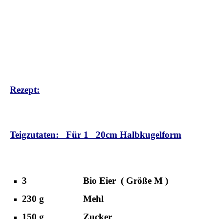
Rezept:
Teigzutaten: Für 1 20cm Halbkugelform
3 Bio Eier ( Größe M )
230 g Mehl
150 g Zucker