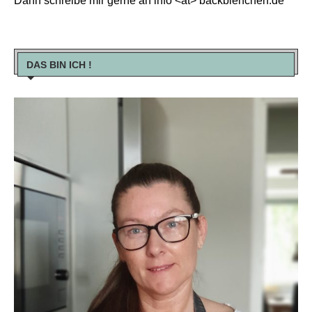
Dann schreibe mir gerne an info <at> backbienchen.de
DAS BIN ICH !