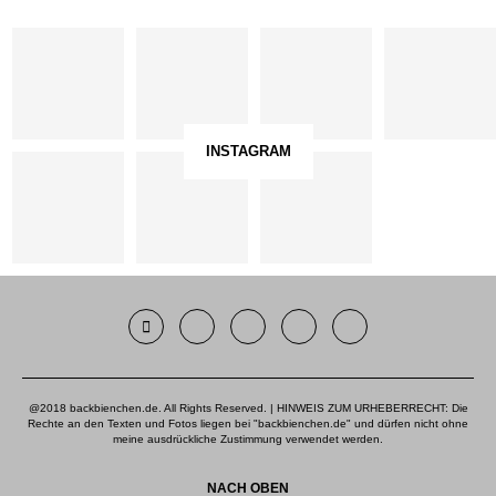
INSTAGRAM
@2018 backbienchen.de. All Rights Reserved. | HINWEIS ZUM URHEBERRECHT: Die
Rechte an den Texten und Fotos liegen bei "backbienchen.de" und dürfen nicht ohne
meine ausdrückliche Zustimmung verwendet werden.
NACH OBEN