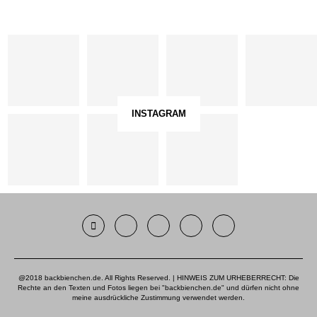
INSTAGRAM
@2018 backbienchen.de. All Rights Reserved. | HINWEIS ZUM URHEBERRECHT: Die
Rechte an den Texten und Fotos liegen bei "backbienchen.de" und dürfen nicht ohne
meine ausdrückliche Zustimmung verwendet werden.