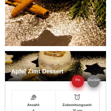
Apfel Zimt Dessert
Pin
Drucken
Anzahl:
Zubereitungszeit:
6
20 min