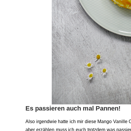
Es passieren auch mal Pannen!
Also irgendwie hatte ich mir diese Mango Vanille C
aber erzählen muss ich euch trotzdem was passiert