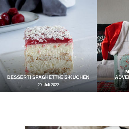
M
DESSERT! SPAGHETTI-EIS-KUCHEN
ADVE
29. Juli 2022
TAG:
K