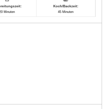
reitungszeit:
Koch/Backzeit:
20 Minuten
45 Minuten