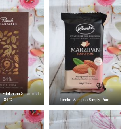
e Edelkakao Schokolade
84 %
Lemke Marzipan Simply Pure