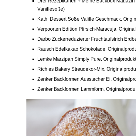
Drei Rezeptkarten + Meine Backbox Magazin 
Vanillesoße)
Kathi Dessert Soße Valille Geschmack, Origina
Verpoorten Edition Pfirsich-Maracuja, Original
Darbo Zuckerreduzierter Fruchtaufstrich Erdbe
Rausch Edelkakao Schokolade, Originalproduk
Lemke Marzipan Simply Pure, Originalprodukt 
Richies Bakery Streudekor-Mix, Originalproduk
Zenker Backformen Ausstecher Ei, Originalpro
Zenker Backformen Lammform, Originalproduk