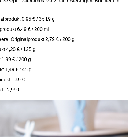
(Rezept: Osterlamm/ Marzipan Osteraugen/ Buchteln mit
lprodukt 0,95 € / 3x 19 g
produkt 6,49 € / 200 ml
ere, Originalprodukt 2,79 € / 200 g
t 4,20 € / 125 g
1,99 € / 200 g
t 1,49 € / 45 g
dukt 1,49 €
t 12,99 €