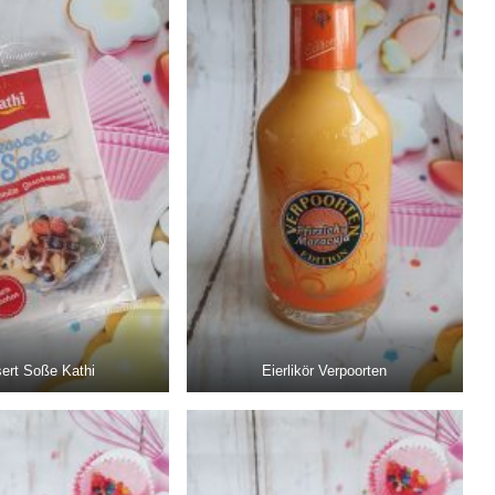
ert Soße Kathi
Eierlikör Verpoorten