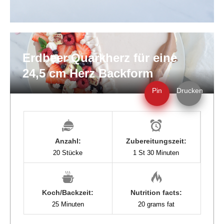
Erdbeer Quarkherz für eine
24,5 cm Herz Backform
Pin
Drucken
Anzahl:
Zubereitungszeit:
20 Stücke
1 St 30 Minuten
Koch/Backzeit:
Nutrition facts:
25 Minuten
20 grams fat