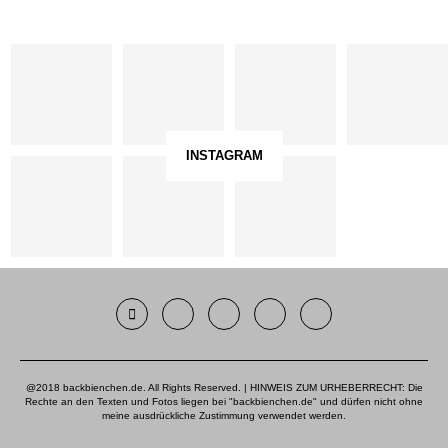
INSTAGRAM
@2018 backbienchen.de. All Rights Reserved. | HINWEIS ZUM URHEBERRECHT: Die
Rechte an den Texten und Fotos liegen bei "backbienchen.de" und dürfen nicht ohne
meine ausdrückliche Zustimmung verwendet werden.