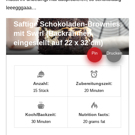
leeegggaaa…
Saftige Schokoladen-Brownies
mit Swirl (Backrahmen
eingestellt auf 22 x 32 cm)
Pin
Drucken
Anzahl:
Zubereitungszeit:
15 Stück
20 Minuten
Koch/Backzeit:
Nutrition facts:
30 Minuten
20 grams fat