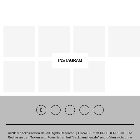
INSTAGRAM
@2018 backbienchen.de. All Rights Reserved. | HINWEIS ZUM URHEBERRECHT: Die
Rechte an den Texten und Fotos liegen bei "backbienchen.de" und dürfen nicht ohne