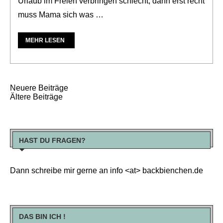
Urlaub im Freien verbringen schlecht, dann erst recht
muss Mama sich was …
MEHR LESEN
Neuere Beiträge
Ältere Beiträge
HAST DU FRAGEN?
Dann schreibe mir gerne an info <at> backbienchen.de
DAS BIN ICH !